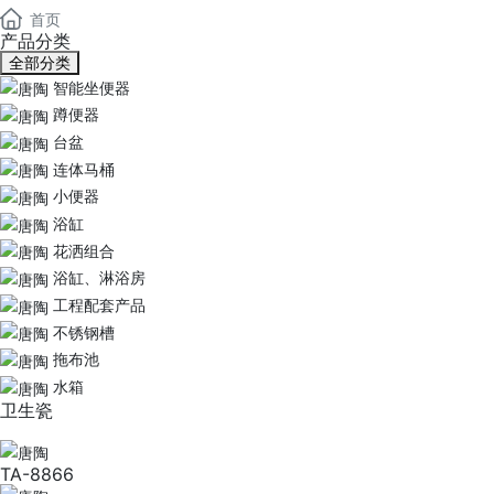
首页
产品分类
全部分类
智能坐便器
蹲便器
台盆
连体马桶
小便器
浴缸
花洒组合
浴缸、淋浴房
工程配套产品
不锈钢槽
拖布池
水箱
卫生瓷
TA-8866